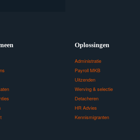
meen
Oplossingen
Administratie
ns
Payroll MKB
Uitzenden
caten
Werving & selectie
nties
Detacheren
s
HR Advies
t
Kennismigranten