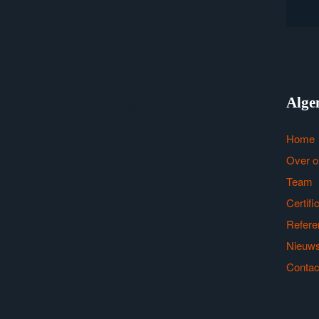
Alge
Home
Over o
Team
Certifi
Refere
Nieuw
Contac