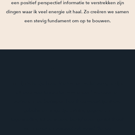
een positief perspectief informatie te verstrekken zijn
dingen waar ik veel energie uit haal. Zo creëren we samen
een stevig fundament om op te bouwen.
Meer…
In mijn vrije tijd houd ik ervan om actief bezig te zijn,
dit door veel te sporten waaronder hardlopen en
boksen. In de bokssport heb ik op wedstrijdniveau
gebokst en lange tijd training gegeven. In
tegenstelling tot de actieve bezigheden geniet ik ook
van muziek en bespeel zelf verschillende