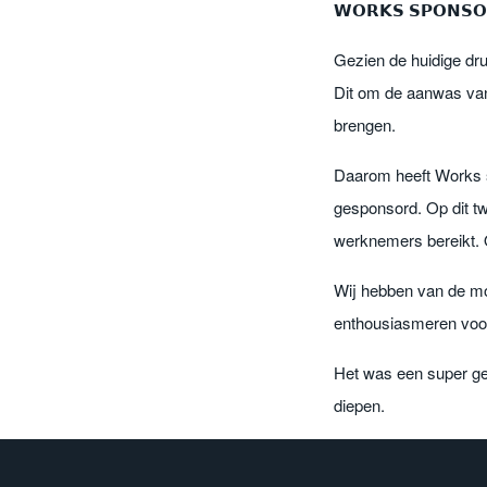
𝗪𝗢𝗥𝗞𝗦 𝗦𝗣𝗢𝗡𝗦𝗢
Gezien de huidige dru
Dit om de aanwas van
brengen.
Daarom heeft Works 
gesponsord. Op dit t
werknemers bereikt. 
Wij hebben van de mo
enthousiasmeren voo
Het was een super ges
diepen.