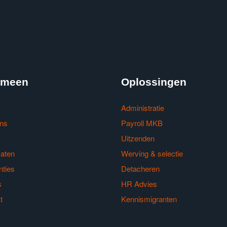
emeen
Oplossingen
Administratie
ns
Payroll MKB
Uitzenden
caten
Werving & selectie
nties
Detacheren
s
HR Advies
t
Kennismigranten