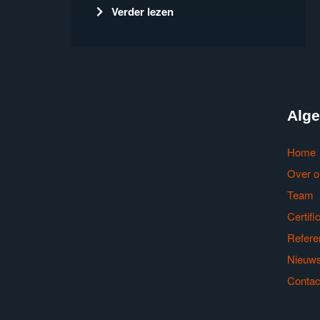
Verder lezen
Alg
Home
Over o
Team
Certifi
Refere
Nieuw
DE VOORDELEN VAN WERKEN
IN DE BOUWSECTOR
Contac
Verder lezen